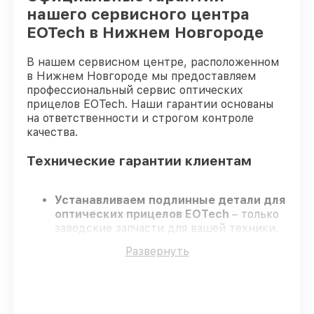
нашего сервисного центра
EOTech в Нижнем Новгороде
В нашем сервисном центре, расположенном
в Нижнем Новгороде мы предоставляем
профессиональный сервис оптических
прицелов EOTech. Наши гарантии основаны
на ответственности и строгом контроле
качества.
Технические гарантии клиентам
Устанавливаем подлинные детали для
оптических прицелов EOTech
– только
заводские запчасти для вашей техники.
Опытные инженеры
– проходят строгий
Развернуть
отбор, что обеспечивает качество и
надёжность ремонта.
Завершаем работы без задержек
–
ремонт оптических прицелов EOTech в
оговоренные сроки.