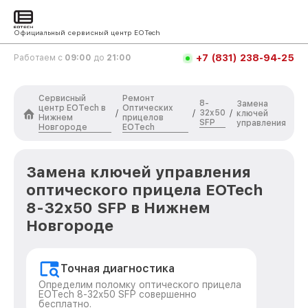
Официальный сервисный центр EOTech
+7 (831) 238-94-25
Работаем с
09:00
до
21:00
Сервисный
Ремонт
8-
Замена
центр EOTech в
Оптических
32x50
/
/
/
ключей
Нижнем
прицелов
SFP
управления
Новгороде
EOTech
Замена ключей управления
оптического прицела EOTech
8-32x50 SFP в Нижнем
Новгороде
Точная диагностика
Определим поломку оптического прицела
EOTech 8-32x50 SFP совершенно
бесплатно.