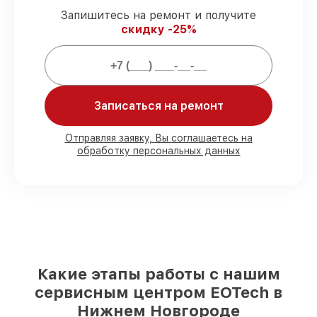
ремонтные услуги и комплектующие
Запишитесь на ремонт и получите
защищены официальной гарантией
скидку -25%
EOTech.
Мы гарантируем:
Записаться на ремонт
80%
работ выполняем с возможностью
личного присутствия владельца
Отправляя заявку, Вы соглашаетесь на
90%
комплектующих EOTech имеются на
обработку персональных данных
складе в Нижнем Новгороде, остальные
доступны для срочного заказа
Оригинальные комплектующие
EOTech и качественные аналоги
– под
любые запросы
85%
починок занимают до 2 часов, при
незамедлительном начале работ
Какие этапы работы с нашим
сервисным центром EOTech в
Нижнем Новгороде