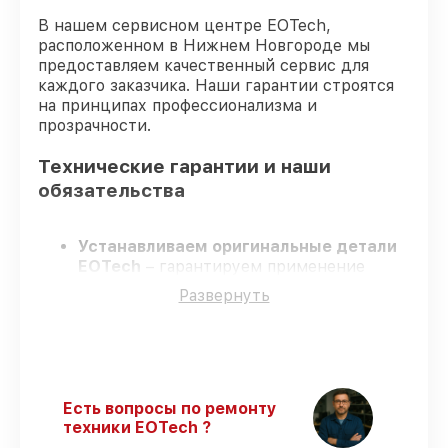
В нашем сервисном центре EOTech,
расположенном в Нижнем Новгороде мы
предоставляем качественный сервис для
каждого заказчика. Наши гарантии строятся
на принципах профессионализма и
прозрачности.
Технические гарантии и наши
обязательства
Устанавливаем оригинальные детали
EOTech
– гарантируем применение
только подлинных комплектующих.
Развернуть
Сертифицированные мастера
–
проходят постоянное обучение, что
обеспечивает надёжную работу
устройства после ремонта.
Соблюдаем сроки ремонта
– ремонт
оптического прицела EOTech 8-32x50
Есть вопросы по ремонту
SFP строго по договоренности.
техники EOTech ?
Поддержка после ремонта
– все