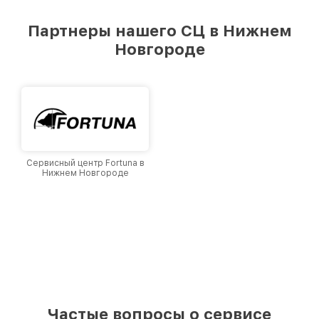
удовлетворен скоростью и качеством
предоставляемых услуг. Наша цель — стать
Партнеры нашего СЦ в Нижнем
лучшим сервисным центром EOTech в городе
Новгороде
Нижнем Новгороде, постоянно повышая
уровень доверия и лояльности наших
клиентов.
Сервисный центр Fortuna в
Нижнем Новгороде
Частые вопросы о сервисе