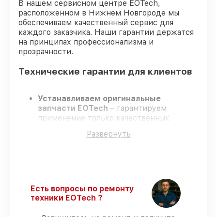
В нашем сервисном центре EOTech,
расположенном в Нижнем Новгороде мы
обеспечиваем качественный сервис для
каждого заказчика. Наши гарантии держатся
на принципах профессионализма и
прозрачности.
Технические гарантии для клиентов
Устанавливаем оригинальные
запчасти EOTech
– гарантируем
применение только качественных
комплектующих.
Развернуть
Квалифицированные специалисты
–
проходят постоянное обучение, что
подтверждает уровень их
профессионализма.
Соблюдаем сроки ремонта
– ремонт
оптического прицела EOTech 5-25x50
Есть вопросы по ремонту
FFP строго по договоренности.
техники EOTech ?
Официальная гарантия
– все работы и
запчасти защищены сервисной