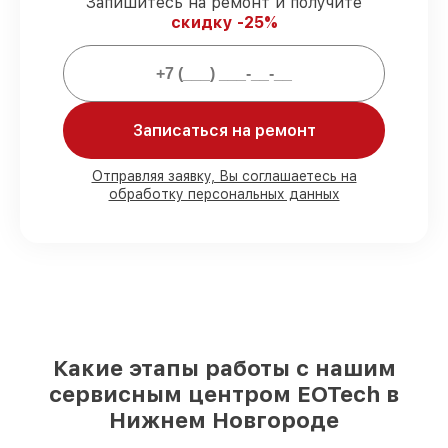
Запишитесь на ремонт и получите
гарантией.
скидку -25%
Мы гарантируем:
80%
работ проводим с возможностью
Записаться на ремонт
личного присутствия владельца
90%
деталей EOTech готовы к установке
Отправляя заявку, Вы соглашаетесь на
в Нижнем Новгороде, остальные
обработку персональных данных
доставляются быстро
Фирменные детали EOTech и
проверенные реплики
– с учётом любых
финансовых возможностей
85%
работ исполняются за 1–2 часа, если
мастер приступает к ремонту сразу
Какие этапы работы с нашим
сервисным центром EOTech в
Нижнем Новгороде