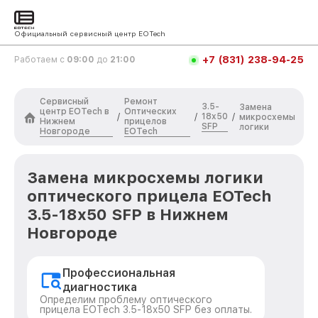
Официальный сервисный центр EOTech
+7 (831) 238-94-25
Работаем с
09:00
до
21:00
Сервисный
Ремонт
3.5-
Замена
центр EOTech в
Оптических
18x50
/
/
/
микросхемы
Нижнем
прицелов
SFP
логики
Новгороде
EOTech
Замена микросхемы логики
оптического прицела EOTech
3.5-18x50 SFP в Нижнем
Новгороде
Профессиональная
диагностика
Определим проблему оптического
прицела EOTech 3.5-18x50 SFP без оплаты.