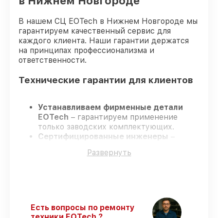
в Нижнем Новгороде
В нашем СЦ EOTech в Нижнем Новгороде мы
гарантируем качественный сервис для
каждого клиента. Наши гарантии держатся
на принципах профессионализма и
ответственности.
Технические гарантии для клиентов
Устанавливаем фирменные детали
EOTech
– гарантируем применение
только заводских комплектующих.
Сертифицированные инженеры
–
проходят строгий отбор, что
Развернуть
подтверждает уровень их
профессионализма.
Заканчиваем ремонт в четко
оговоренные сроки
– ремонт
оптического прицела EOTech 3.5-18x50
SFP строго по договоренности.
Есть вопросы по ремонту
Официальная гарантия
– все работы и
техники EOTech ?