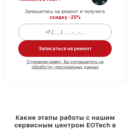
запчасти защищены официальной
гарантией EOTech.
Запишитесь на ремонт и получите
скидку -25%
Мы гарантируем:
80%
ремонтов проводим в присутствии
клиента
Записаться на ремонт
90%
запчастей EOTech имеются на
складе в Нижнем Новгороде, остальные
Отправляя заявку, Вы соглашаетесь на
доставляются быстро
обработку персональных данных
Подлинные запчасти EOTech и
надёжные аналоги
– для разного
бюджета
85%
работ занимают до 2 часов, при
незамедлительном начале работ
Какие этапы работы с нашим
сервисным центром EOTech в