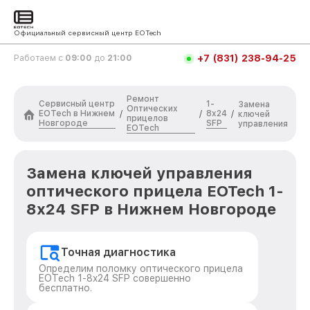
Официальный сервисный центр EOTech
+7 (831) 238-94-25
Работаем с
09:00
до
21:00
Ремонт
Сервисный центр
1-
Замена
Оптических
EOTech в Нижнем
8x24
/
/
/
ключей
прицелов
Новгороде
SFP
управления
EOTech
Замена ключей управления
оптического прицела EOTech 1-
8x24 SFP в Нижнем Новгороде
Точная диагностика
Определим поломку оптического прицела
EOTech 1-8x24 SFP совершенно
бесплатно.