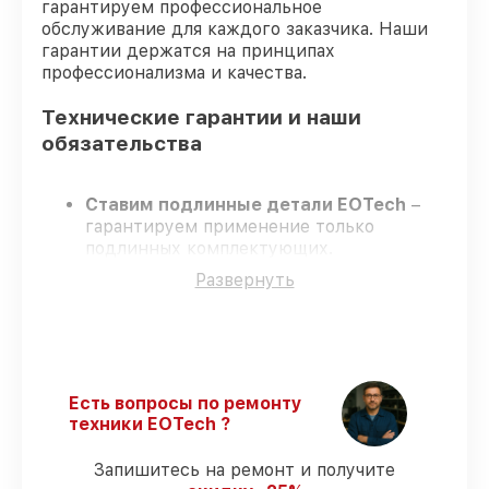
гарантируем профессиональное
обслуживание для каждого заказчика. Наши
гарантии держатся на принципах
профессионализма и качества.
Технические гарантии и наши
обязательства
Ставим подлинные детали EOTech
–
гарантируем применение только
подлинных комплектующих.
Опытные инженеры
– проходят
Развернуть
жёсткий контроль знаний и навыков, что
подтверждает уровень их
профессионализма.
Соблюдаем сроки ремонта
– ремонт
оптического прицела EOTech 1-8x24 SFP
строго по договоренности.
Есть вопросы по ремонту
Официальная гарантия
– все работы и
техники EOTech ?
запчасти защищены сервисной
гарантией.
Запишитесь на ремонт и получите