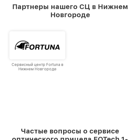
предоставляемых услуг. Наша цель — стать
Партнеры нашего СЦ в Нижнем
лучшим сервисным центром EOTech в городе
Новгороде
Нижнем Новгороде, постоянно повышая
уровень доверия и лояльности наших
клиентов.
Сервисный центр Fortuna в
Нижнем Новгороде
Частые вопросы о сервисе
оптического прицела EOTech 1-