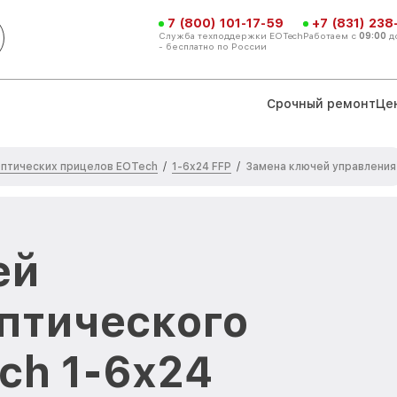
7 (800) 101-17-59
+7 (831) 238
Служба техподдержки EOTech
Работаем с
09:00
д
- бесплатно по России
Срочный ремонт
Це
птических прицелов EOTech
1-6x24 FFP
/
/
Замена ключей управления
ей
птического
ch 1-6x24