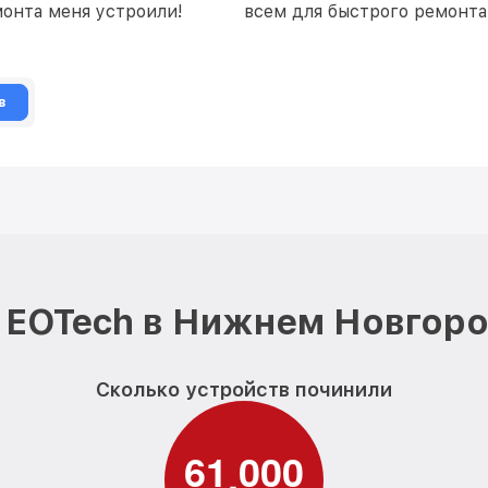
монта меня устроили!
всем для быстрого ремонта
в
 EOTech в Нижнем Новгоро
Сколько устройств починили
6
1
0
0
0
,