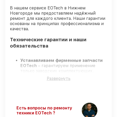
В нашем сервисе EOTech в Нижнем
Новгороде мы предоставляем надёжный
ремонт для каждого клиента. Наши гарантии
основаны на принципах профессионализма и
качества.
Технические гарантии и наши
обязательства
Устанавливаем фирменные запчасти
EOTech
– гарантируем применение
только заводских комплектующих.
Квалифицированные инженеры
–
Развернуть
проходят жёсткий контроль знаний и
навыков, что обеспечивает надёжную
работу устройства после ремонта.
Соблюдаем сроки ремонта
– ремонт
оптического прицела EOTech 1-10x28 FFP
без задержек.
Есть вопросы по ремонту
Официальная гарантия
– все все виды
техники EOTech ?