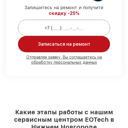
ремонта защищены сервисной
гарантией.
Запишитесь на ремонт и получите
скидку -25%
Мы гарантируем:
80%
заказов проводим в присутствии
Записаться на ремонт
клиента
90%
деталей EOTech имеются на складе
в Нижнем Новгороде, остальные
Отправляя заявку, Вы соглашаетесь на
поступают оперативно
обработку персональных данных
Подлинные запчасти EOTech и
надёжные аналоги
– для разного
бюджета
85%
работ исполняются за 1–2 часа,
после приёма оптического прицела
Какие этапы работы с нашим
сервисным центром EOTech в
Нижнем Новгороде