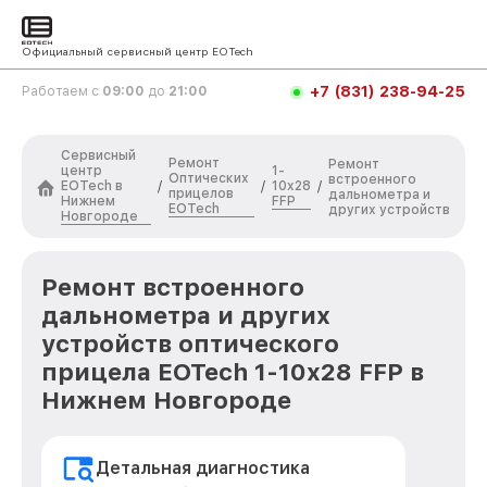
Официальный сервисный центр EOTech
+7 (831) 238-94-25
Работаем с
09:00
до
21:00
Сервисный
Ремонт
Ремонт
центр
1-
Оптических
встроенного
EOTech в
10x28
/
/
/
прицелов
дальнометра и
Нижнем
FFP
EOTech
других устройств
Новгороде
Ремонт встроенного
дальнометра и других
устройств оптического
прицела EOTech 1-10x28 FFP в
Нижнем Новгороде
Детальная диагностика