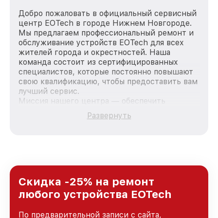
Добро пожаловать в официальный сервисный
центр EOTech в городе Нижнем Новгороде.
Мы предлагаем профессиональный ремонт и
обслуживание устройств EOTech для всех
жителей города и окрестностей. Наша
команда состоит из сертифицированных
специалистов, которые постоянно повышают
свою квалификацию, чтобы предоставить вам
лучший сервис.
Миссия нашего центра — обеспечить
качественный и доступный ремонт для
Развернуть
каждого пользователя продукции EOTech, вне
зависимости от сложности поломки. Мы
стремимся к тому, чтобы каждый клиент был
удовлетворен скоростью и качеством
предоставляемых услуг. Наша цель — стать
лучшим сервисным центром EOTech в городе
Нижнем Новгороде, постоянно повышая
Скидка -25% на ремонт
уровень доверия и лояльности наших
любого устройства EOTech
клиентов.
По предварительной записи с сайта,