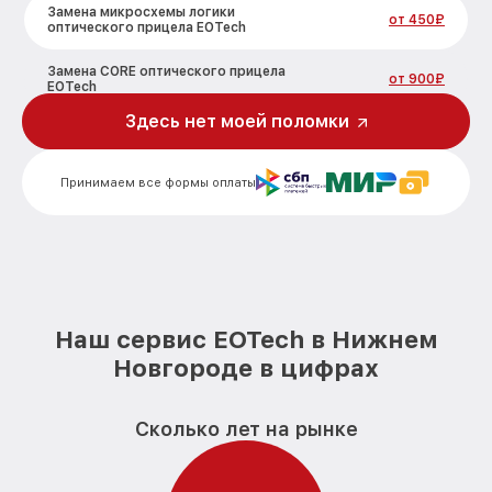
Замена микросхемы логики
от 450₽
оптического прицела EOTech
Замена CORE оптического прицела
от 900₽
EOTech
Здесь нет моей поломки
Ремонт встроенного дальнометра и
других устройств оптического прицела
от 750₽
EOTech
Принимаем все формы оплаты
Калибровка и настройка тепловизора
от 750₽
оптического прицела EOTech
Ремонт датчика синхроимпульсов
от 1550₽
оптического прицела EOTech
Ремонт оптики оптического прицела
от 2000₽
Наш сервис EOTech в Нижнем
EOTech
Новгороде в цифрах
Восстановление питания оптического
от 650₽
прицела EOTech
Сколько лет на рынке
Замена ключей управления оптического
от 590₽
прицела EOTech