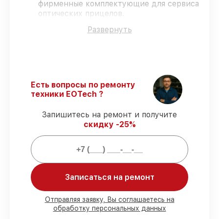
фирменные комплектующие для сервиса
оптических прицелов.
Опытные мастера
– обучение и
Развернуть
сертификация подтверждают уровень
мастерства.
Точные сроки выполнения
–
гарантируем завершение обслуживания
без задержек.
Официальная гарантия
– обслуживание
Есть вопросы по ремонту
с полным гарантийным сопровождением.
техники EOTech ?
Запишитесь на ремонт и получите
Что мы гарантируем при сервисе
скидку -25%
оптических прицелов:
80%
сервисов завершаем в присутствии
владельца
Записаться на ремонт
90%
деталей хранятся на складе,
остальные заказываются оперативно
Фирменные детали и качественные
Отправляя заявку, Вы соглашаетесь на
аналоги
– под разные запросы
обработку персональных данных
85%
работ занимают не более пары