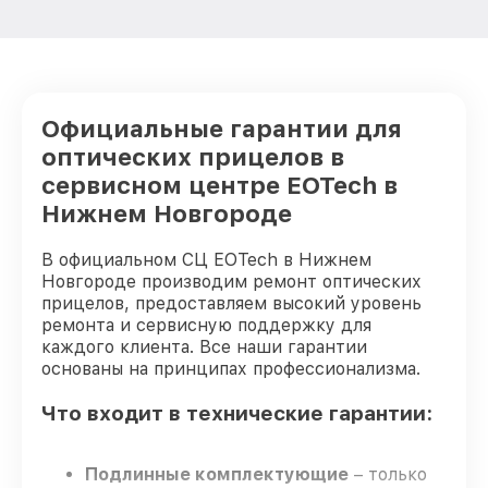
от 650₽
EOTech
Восстановление после попадания влаги
от 650₽
оптического прицела EOTech
Ремонт платы управления
Официальные гарантии для
(восстановление) оптического прицела
от 750₽
EOTech
оптических прицелов в
сервисном центре EOTech в
Прошивка (Обновление ПО) оптического
от 450₽
прицела EOTech
Нижнем Новгороде
В официальном СЦ EOTech в Нижнем
Новгороде производим ремонт оптических
прицелов, предоставляем высокий уровень
ремонта и сервисную поддержку для
каждого клиента. Все наши гарантии
основаны на принципах профессионализма.
Что входит в технические гарантии:
Подлинные комплектующие
– только