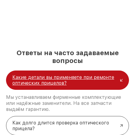
полной сохранности и бесплатно.
За годы своей деятельности мы получали только
положительные отзывы и обрели отличную
репутацию. Мы постоянно совершенствуемся и
стараемся каждый день делать наш сервис еще
лучше!
Ответы на часто задаваемые
вопросы
Какие детали вы применяете при ремонте
оптических прицелов?
Мы устанавливаем фирменные комплектующие
или надёжные заменители. На все запчасти
выдаём гарантию.
Как долго длится проверка оптического
прицела?