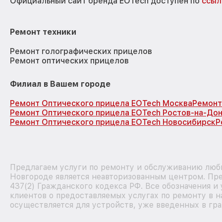
Официальный сайт бренда EOTech доступен по
ссыл
Ремонт техники
Ремонт голографических прицелов
Ремонт оптических прицелов
Филиал в Вашем городе
Ремонт Оптического прицела EOTech Москва
Ремонт
Ремонт Оптического прицела EOTech Ростов-на-До
Ремонт Оптического прицела EOTech Новосибирск
Р
Предлагаем услуги по ремонту и обслуживанию люб
Новгороде является неавторизованным центром. Пре
437(2) Гражданского кодекса РФ. Все обозначения 
клиентов о предоставляемых услугах по ремонту в н
осуществляется для устройств, уже введенных в гра