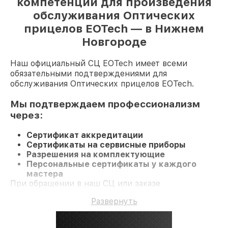
компетенции для произведения
обслуживания Оптических
прицелов EOTech — в Нижнем
Новгороде
Наш официальный СЦ EOTech имеет всеми
обязательными подтверждениями для
обслуживания Оптических прицелов EOTech.
Мы подтверждаем профессионализм
через:
Сертификат аккредитации
Сертификаты на сервисные приборы
Разрешения на комплектующие
Персональные сертификаты у каждого
мастера
При обращении в наш СЦ или заказе
восстановления Оптический прицел вы получаете
Развернуть
компетентное обслуживание и официальную
гарантию до 3 лет.